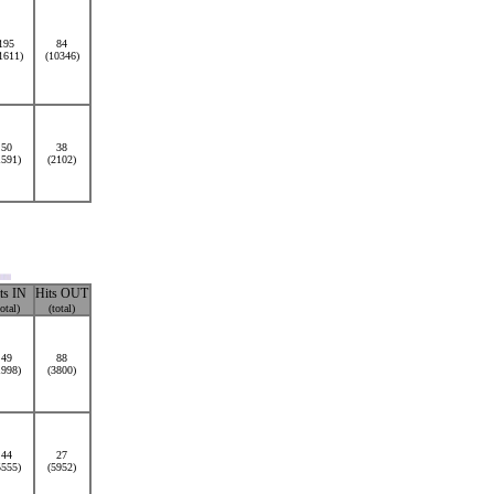
195
84
1611)
(10346)
50
38
1591)
(2102)
ts IN
Hits OUT
total)
(total)
49
88
1998)
(3800)
44
27
5555)
(5952)