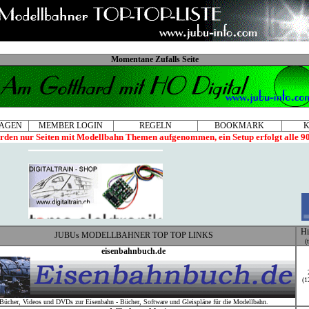
Momentane Zufalls Seite
RAGEN
MEMBER LOGIN
REGELN
BOOKMARK
rden nur Seiten mit Modellbahn Themen aufgenommen, ein Setup erfolgt alle 9
Hi
JUBUs MODELLBAHNER TOP TOP LINKS
(
eisenbahnbuch.de
(1
Bücher, Videos und DVDs zur Eisenbahn - Bücher, Software und Gleispläne für die Modellbahn.