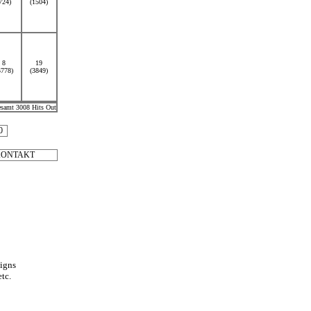
724)
(1504)
8
19
5778)
(3849)
esamt 3008 Hits Out
0
KONTAKT
igns
tc.