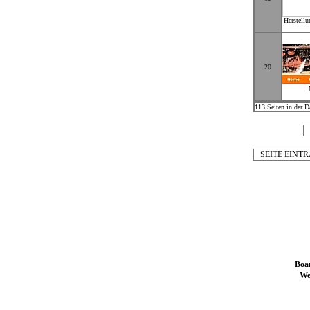
Herstell
20
113 Seiten in der D
SEITE EINT
Boar
We