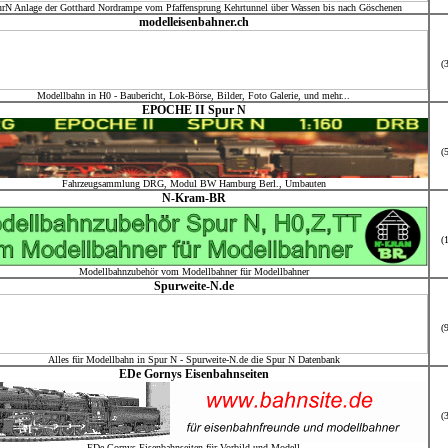
rN Anlage der Gotthard Nordrampe vom Pfaffensprung Kehrtunnel über Wassen bis nach Göschenen
modelleisenbahner.ch
(
Modellbahn in H0 - Baubericht, Lok-Börse, Bilder, Foto Galerie, und mehr...
EPOCHE II Spur N
(
Fahrzeugsammlung DRG, Modul BW Hamburg Berl., Umbauten
N-Kram-BR
(
Modellbahnzubehör vom Modellbahner für Modellbahner
Spurweite-N.de
(
Alles für Modellbahn in Spur N - Spurweite-N.de die Spur N Datenbank
EDe Gornys Eisenbahnseiten
(
EDe Gornys Eisenbahnseiten für Vorbild und Modell