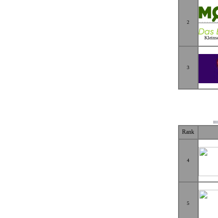
2
Kleins
3
Rank
4
5