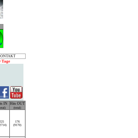
KONTAKT
0 Tage
ts IN
Hits OUT
total)
(total)
225
176
2714)
(9170)