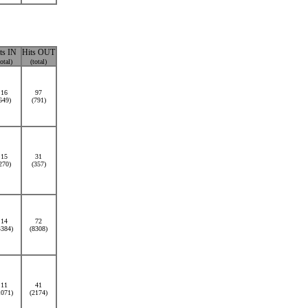
ts IN
Hits OUT
total)
(total)
16
97
649)
(791)
15
31
270)
(357)
14
72
4384)
(8308)
11
41
1071)
(2174)