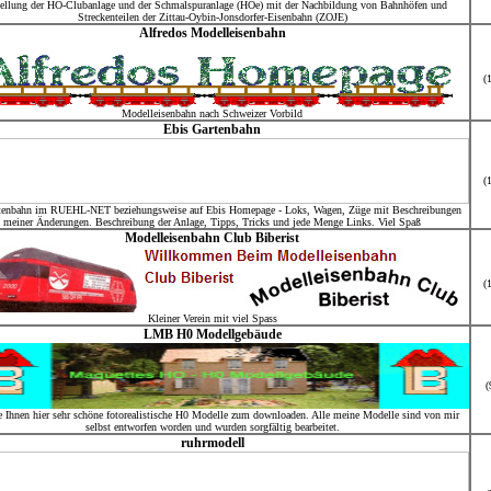
tellung der HO-Clubanlage und der Schmalspuranlage (HOe) mit der Nachbildung von Bahnhöfen und
Streckenteilen der Zittau-Oybin-Jonsdorfer-Eisenbahn (ZOJE)
Alfredos Modelleisenbahn
(
Modelleisenbahn nach Schweizer Vorbild
Ebis Gartenbahn
(
tenbahn im RUEHL-NET beziehungsweise auf Ebis Homepage - Loks, Wagen, Züge mit Beschreibungen
meiner Änderungen. Beschreibung der Anlage, Tipps, Tricks und jede Menge Links. Viel Spaß
Modelleisenbahn Club Biberist
(
Kleiner Verein mit viel Spass
LMB H0 Modellgebäude
(
te Ihnen hier sehr schöne fotorealistische H0 Modelle zum downloaden. Alle meine Modelle sind von mir
selbst entworfen worden und wurden sorgfältig bearbeitet.
ruhrmodell