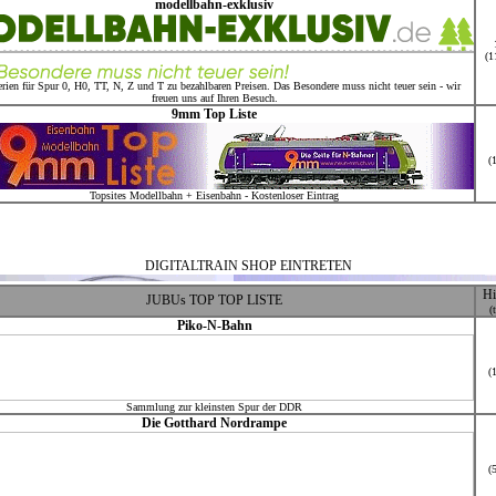
modellbahn-exklusiv
(1
erien für Spur 0, H0, TT, N, Z und T zu bezahlbaren Preisen. Das Besondere muss nicht teuer sein - wir
freuen uns auf Ihren Besuch.
9mm Top Liste
(
Topsites Modellbahn + Eisenbahn - Kostenloser Eintrag
DIGITALTRAIN SHOP EINTRETEN
Hi
JUBUs TOP TOP LISTE
(
Piko-N-Bahn
(
DIGITALTRAIN SHOP EINTRETEN
Sammlung zur kleinsten Spur der DDR
Die Gotthard Nordrampe
(