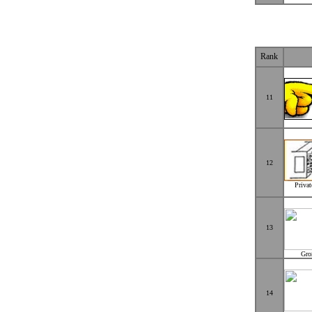
Rank
11
12
Privat
13
Gro
14