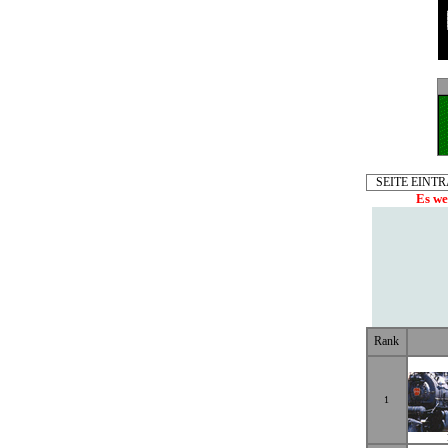
SEITE EINT
Es we
Rank
1