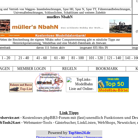
(
ung und Vertrieb von Waggon- Innenbeleuchtungen, Spur H0, Spur N, Spur TT, Führerstandbeleuchtungen,
Universalbeleuchtungen, Schlusslichter, Schaltlitzen und weiteres Zubehör
muellers NbahN
(
Neben der Beschreibung der eigenen NBahn nebst Computersteuerung gibt es nützliche Tipps zur
Herzstückpolarisierung, Wendelbau und eine Modell-Datenbank als freeware.
atenbank
davon 111 Seiten aktiv
insgesamt 835 Hits IN
insg
1 - 20
21 - 40
41 - 60
61 - 80
81 - 100
101 - 120
121 - 140
141 - 16
RAGEN
MEMBER LOGIN
REGELN
BOOKMARK
Link Tipps
- Kostenloses phpBB3-Forum mit (fast) unendlich Funktionen und Des
dservice.net
- Webmaster-Tools - Gästebucher, LinkListen, WebShops, Newsticker, e
bTools24.net
Powered by
TopSites24.de
Distanzierung / Verstoss melden / Impressum