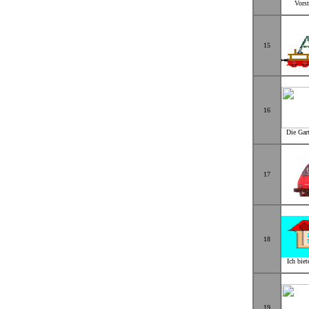
Vors
15
16
Die Gar
17
18
Ich bie
19