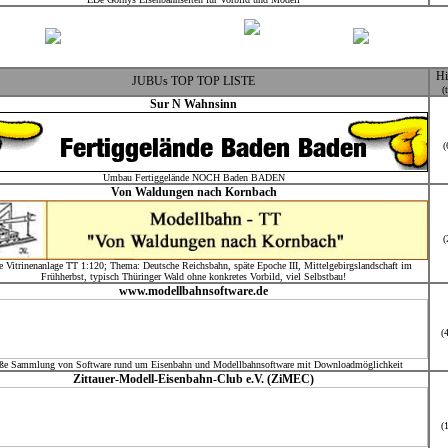
Hi
JUBUs TOP TOP LISTE
(
Sur N Wahnsinn
(
Umbau Fertiggelände NOCH Baden BADEN
Von Waldungen nach Kornbach
(
e Vitrinenanlage TT 1:120; Thema: Deutsche Reichsbahn, späte Epoche III, Mittelgebirgslandschaft im
Frühherbst, typisch Thüringer Wald ohne konkretes Vorbild, viel Selbstbau!
www.modellbahnsoftware.de
(
ße Sammlung von Software rund um Eisenbahn und Modellbahnsoftware mit Downloadmöglichkeit
Zittauer-Modell-Eisenbahn-Club e.V. (ZiMEC)
(