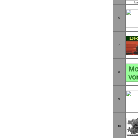
Spu
6
7
8
9
10