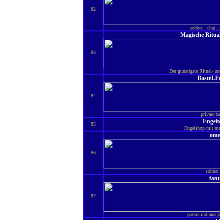
82
sohbet , chat , 
Magische Ritua
83
Der günstigste Ritual- u
BasteLF
84
private b
Engelt
85
Engelshop mit ma
ome
86
sohbet 
fant
87
poesie,indianer,k