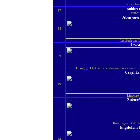
Hier beschre
sohbet 
57
sohbet 
Abenteuer-
58
Lesebuch und Li
Live-
59
Freizügige Chats mit erwachsenen Frauen aus viele
Graphics
60
Linkware 
Zukunft
61
Kartenlegen, Gedicht
Engelchens P
62