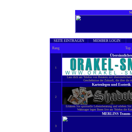
S
SEITE EINTRAGEN
MEMBER LOGIN
Rang
Top 
Übersinnliche
1
Lass dich am Telefon von Beratern mit übersinnlichen 
Geschehnisse der Zukunft, die über die
Kartenlegen und Esoterik 
2
Erfahren Sie spirituelle Lebensberatung und erleben Sie
Wahrsager legen Ihnen live am Telefon die K
MERLINS Traum- u
3