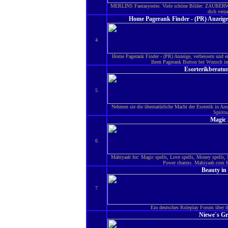
MERLINS Fantasyseite. Viele schöne Bilder: ZAU
dich verza
Home Pagerank Finder - (PR) Anzeige, 
4
Home Pagerank Finder - (PR) Anzeige, verbessern und e
Ihren Pagerank Button bei Wunsch im
Esorterikberatu
5
Nehmen sie die übernatürliche Macht der Esoterik in An
Spiritu
Magic 
6
Mahiyaab for: Magic spells, Love spells, Money spells, 
Power charms. Mahiyaab.com for
Beauty in
7
Ein deutsches Roleplay Forum über th
Niewe`s Gr