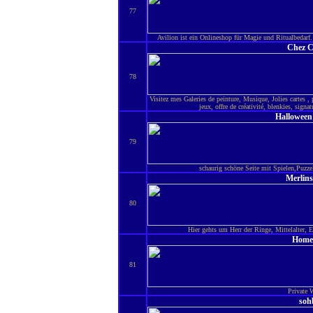
77
Avilion ist ein Onlineshop für Magie und Ritualbedarf.
Chez C
78
Visitez mes Galeries de peinture, Musique, Jolies cartes ,
jeux, offre de créativité, blenkies, sign
Halloween
79
schaurig schöne Seite mit Spielen,Puzz
Merlins
80
Hier gehts um Herr der Ringe, Mittelalter, 
Home
81
Private 
soh