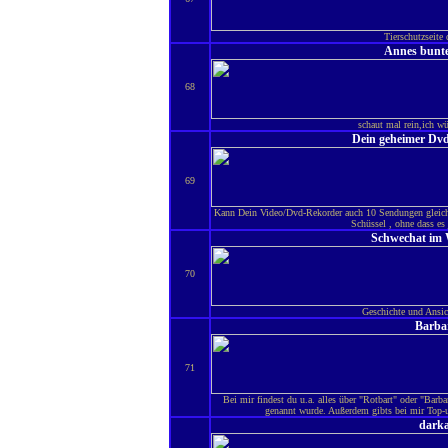
Tierschutzseite 
Annes bunte
68
schaut mal rein,ich wü
Dein geheimer Dvd
69
Kann Dein Video/Dvd-Rekorder auch 10 Sendungen gleichz
Schüssel , ohne dass e
Schwechat im 
70
Geschichte und Ansi
Barba
71
Bei mir findest du u.a. alles über "Rotbart" oder "Barb
genannt wurde. Außerdem gibts bei mir Top-un
darka