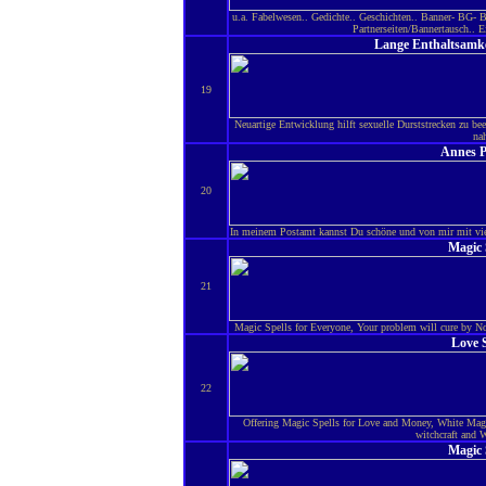
u.a. Fabelwesen.. Gedichte.. Geschichten.. Banner- BG- B
Partnerseiten/Bannertausch.. 
Lange Enthaltsamkei
19
Neuartige Entwicklung hilft sexuelle Durststrecken zu b
na
Annes P
20
In meinem Postamt kannst Du schöne und von mir mit viel 
Magic 
21
Magic Spells for Everyone, Your problem will cure by Now
Love S
22
Offering Magic Spells for Love and Money, White Magi
witchcraft and W
Magic 