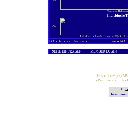
99
Deutsche Heldens
Individuelle 
100
Individuelle Tarotberatung per SMS - Bri
143 Seiten in der Datenbank
davon 143 Se
SEITE EINTRAGEN
MEMBER LOGIN
- Kostenloses phpBB3
Boardservice.net
- Webmaster-Tools - 
WebTools24.net
Powe
Distanzierung