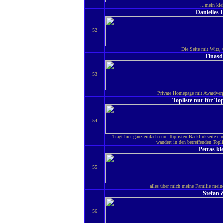
...mein kle
Danielles
52
Die Seite mit Witz
Tinasd
53
Private Homepage mit Awardverga
Topliste nur für T
54
Tragt hier ganz einfach eure Toplisten-Backlinkseite e
wandert in den betreffenden Topli
Petras kl
55
alles über mich meine Familie mein
Stefan &
56