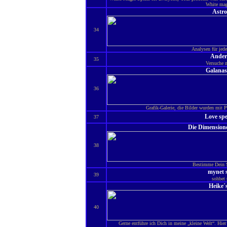
White mag
Astro
34
Analysen für jed
Ander
35
Versuche 
Galanas
36
Grafik-Galerie, die Bilder wurden mit P
Love spe
37
Die Dimension
38
Bestimme Dein S
mynet 
39
sohbet 
Heike´
40
Gerne entführe ich Dich in meine „kleine Welt“. Hier