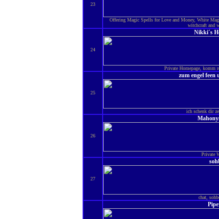
23
Offering Magic Spells for Love and Money, White Magi
witchcraft and w
Nikki´s 
24
Private Homepage, komm re
zum engel feen
25
ich schenk dir z
Mahony
26
Private 
soh
27
chat, sohbe
Pipe