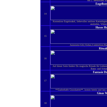
ein 2. berufliches S
Engelbot
14
Kostenlose Engelorakel, liebevolles seriöses Kartenlege
anzünden, Wünsc
Husos H
15
Animierte-Gifs,Globes,Linkhitliste,B
Ritual
16
Auf dieser Seite findest Du magische Rituale für Liebe
Bann- und Schut
Fantasie D
17
**Zauberhafte Grusskarten**..komm herein und lass
Ginas W
18