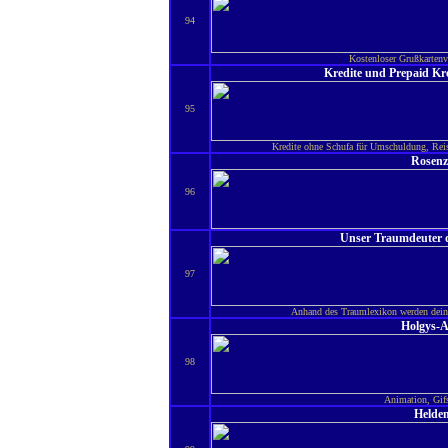
94
Kostenloser Grußkartenv
Kredite und Prepaid Kr
95
Kredite ohne Schufa für Umschuldung, Reisen
Rosenz
96
Unser Traumdeuter d
97
Anhand des Traumlexikon werden dein
Holgys-A
98
Animation, Gifs
Helde