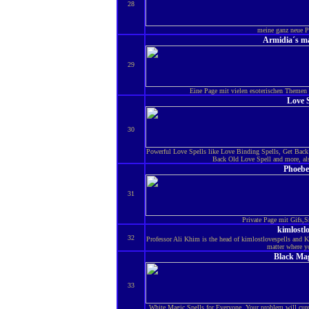
28
meine ganz neue Pa
Armidia´s ma
29
Eine Page mit vielen esoterischen Themen 
Love S
30
Powerful Love Spells like Love Binding Spells, Get Bac
Back Old Love Spell and more, als
Phoebe
31
Private Page mit Gifs,S
kimlostlo
32
Professor Ali Khim is the head of kimlostlovespells and K
matter where 
Black Mag
33
White Magic Spells for Everyone, Your problem will cure