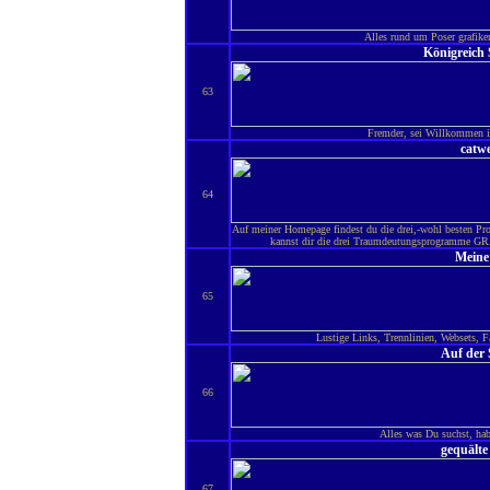
Alles rund um Poser grafik
Königreich 
63
Fremder, sei Willkommen i
catwe
64
Auf meiner Homepage findest du die drei,-wohl besten Pr
kannst dir die drei Traumdeutungsprogramme GR
Meine
65
Lustige Links, Trennlinien, Websets, F
Auf der 
66
Alles was Du suchst, ha
gequälte 
67