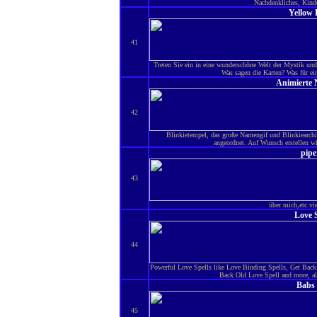
Nachdenkliches, Kind
Yellow 
41
Treten Sie ein in eine wunderschöne Welt der Mystik un
Was sagen die Karten? Was für e
Animierte 
42
Blinkietempel, das große Namengif und Blinkiearchiv
angeordnet. Auf Wunsch erstellen w
pipe
43
über mich,etc.viel
Love S
44
Powerful Love Spells like Love Binding Spells, Get Bac
Back Old Love Spell and more, al
Babs 
45