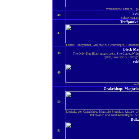
verschiedene Themen... pic
Soh
46
sohbet odaları
Treffpunkt
47
Unsere Hobbyseiten, Gedichte zu Geburtstagen, Hochzeite
Black Mag
48
The Only True Black magic spells Site Genies,White 
spells,Love spells,Revenge 
soh
49
soh
Orakelshop: Magische 
50
Entdecke den Orakelshop: Magische Produkte, Rituale, L
Orakelkarten und Tarot-Kartenlegen - wir
Dollz
51