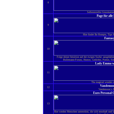
8
Selbsterstellte Grusskarte
Page für alle
9
Hier findet Ihr Rezepte, Tips 
Fantasy
10
Folge deiner Intuition auf der ewigen Suche: ausgefalle
Bullemann-Forum, Humor, Gedichte, Poesie, Sin
Lady Emma wo
11
The magical wonder ca
Vandemoon
12
Vandemoon`s D
Euro Personal C
13
Hier werden Menschen unterstützt, die sich ernsthaft und l