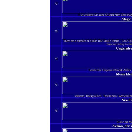
72
Hier erfahren Sie zum beispiel alles über m
Magic 
73
There are a number of Spells like Magic Spells , Love Sp
done according to the
Ungarnfre
74
Geschichte Ungarns Chronik Archiv 
Meine klei
75
Websets, Backgrounds, Trennlinien, Wasserbilde
Sex-Fl
76
Alles was Ma
Avilion, der