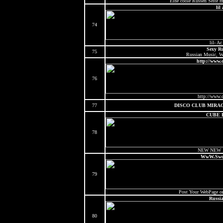
Eine coole Russen Seite m
lil 
74
lil- Ac
Sexy Ru
75
Russian Music, Wa
http://www.c
76
http://www.c
77
DISCO CLUB MIRAG
CUBE
78
NEW NEW
WwW.Swol
79
Post Your WebPage on
Russia
80