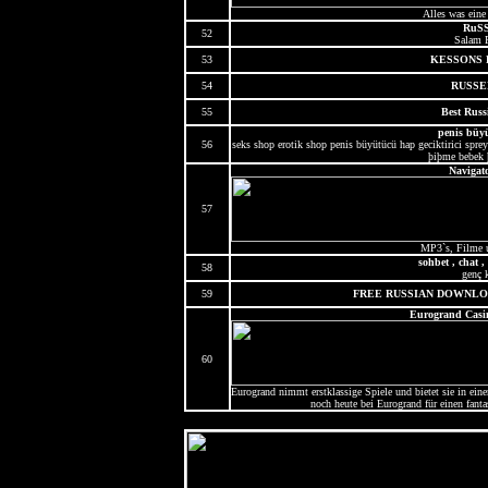
Alles was eine
RuSS
52
Salam 
53
KESSONS 
54
RUSSE
55
Best Russ
penis büy
56
seks shop erotik shop penis büyütücü hap geciktirici sp
þiþme bebek 
Navigato
57
MP3`s, Filme 
sohbet , chat , 
58
genç k
59
FREE RUSSIAN DOWNLOADS
Eurogrand Casin
60
Eurogrand nimmt erstklassige Spiele und bietet sie in eine
noch heute bei Eurogrand für einen fan