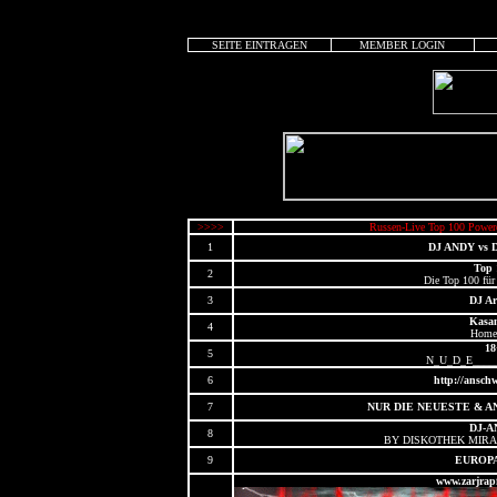
SEITE EINTRAGEN
MEMBER LOGIN
>>>>
Russen-Live Top 100 Power
1
DJ ANDY vs 
Top 
2
Die Top 100 für
3
DJ Ar
Kasa
4
Home
18
5
N_U_D_E____
6
http://ansch
7
NUR DIE NEUESTE & 
DJ-A
8
BY DISKOTHEK MIRAG
9
EUROPA
www.zarjrap