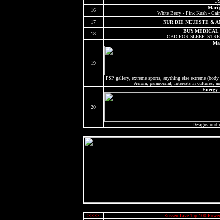
U
Mari
16
White Berry - Pink Kush - Cair
17
NUR DIE NEUESTE & 
BUY MEDICAL
18
CBD FOR SLEEP, STR
Ma
19
PSP gallery, extreme sports, anything else extreme (body p
Aurora, paranormal, interests in cultures,
Energy-
20
Designs und 
>>>>
Russen-Live Top 100 Power