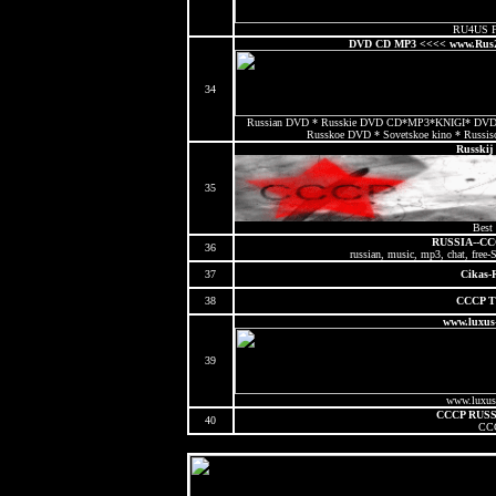
RU4US F
DVD CD MP3 <<<< www.Rus
34
Russian DVD * Russkie DVD CD*MP3*KNIGI* DVD O
Russkoe DVD * Sovetskoe kino * Russisc
Russkij 
35
Best 
RUSSIA--C
36
russian, music, mp3, chat, free-S
37
Cikas-
38
CCCP T
www.luxus-
39
www.luxus-
CCCP RUS
40
CC