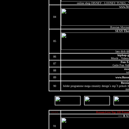
online shop DISNEY - LOONEY TUNES
www.3rz
84
Russian Moviez
SEXY Übe
85
lass dich ü
hiphop-g
86
Musik , Videos 
Fun Fa
87
Geile Fun Vid
rus
88
w
89
www.Russe
Russia
90
bilder programme mega cmunity design´s mp´3 prikoli fun
me
>>>>
Russen-Live Top 100 Power
~~~ B A 
91