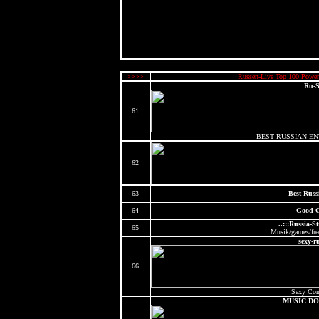
>>>>
Russen-Live Top 100 Power
Ru-S
61
BEST RUSSIAN EN
62
63
Best Russ
64
Good-
..:::Russia-Str
65
Musik/games/fre
sexy-r
66
Sexy Co
MUSIC D