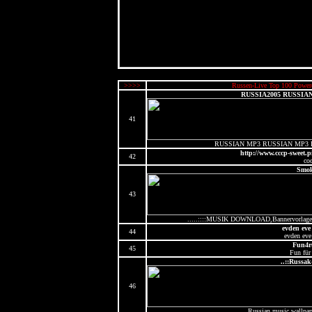
>>>>
Russen-Live Top 100 Power
RUSSIA2005 RUSSIA
41
RUSSIAN MP3 RUSSIAN MP3 
http://www.cccp-sweet.
42
co
Smok
43
.....::::MUSIK DOWNLOAD,Bannervorlagen,P
evden eve
44
evden eve
Fun4r
45
Fun für
..::Russak
46
Russian music,wallpa