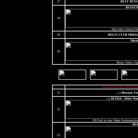
27
BEST RUSS
RUSSEN
28
Mp3,Mp3-Alben,Priko
29
DISCO CLUB MIRAG
Musi
30
Music Video Clip
>>>>
Russen-Live Top 100 Power
31
...:::Russian Ent
..:: DLFind - Deine War
32
DLFind ist eine Warez Suchmaschine
RU
33