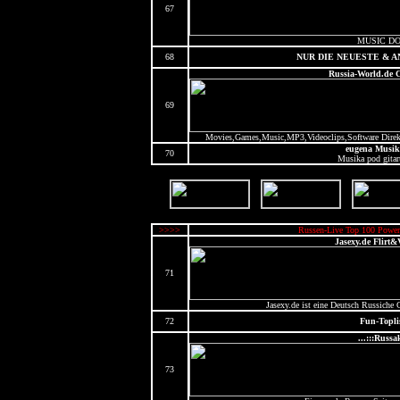
67
MUSIC D
68
NUR DIE NEUESTE & 
Russia-World.de
69
Movies,Games,Music,MP3,Videoclips,Software Direktd
eugena Musik
70
Musika pod gitar
>>>>
Russen-Live Top 100 Power
Jasexy.de Flirt
71
Jasexy.de ist eine Deutsch Russich
72
Fun-Topli
...:::Russak
73