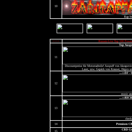
10
Rap-W
>>>>
Russen-Live Top 100 Power
Top Auspu
11
Discountpreise für Motorradteile! Auspuff von Akrapovi
Laser, usw. Gepäck von Krauser, Hepco und
...:::DJ - C
12
music an
...:::RICH
13
check
14
Premium CB
CBD G
15