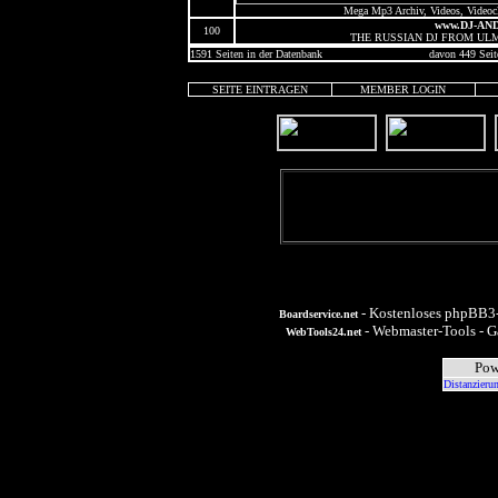
Mega Mp3 Archiv, Videos, Videocl
www.DJ-AN
100
THE RUSSIAN DJ FROM UL
1591 Seiten in der Datenbank
davon 449 Seit
SEITE EINTRAGEN
MEMBER LOGIN
- Kostenloses phpBB3-
Boardservice.net
- Webmaster-Tools - G
WebTools24.net
Pow
Distanzieru