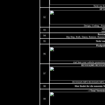
Nicht nur K
AP-St
92
Design, Coding , Pro
mi
93
soh
Russia
94
Hip Hop, RnB, Dance, Remixe. Russisc
95
Nicht vo
Pixelpubl
96
start here your website promoti
RUSSIA2005 RUSSIA
97
RUSSIAN MP3 RUSSIAN MP3
98
Hier findet ihr die neuesten 
--//Total Verrück
99