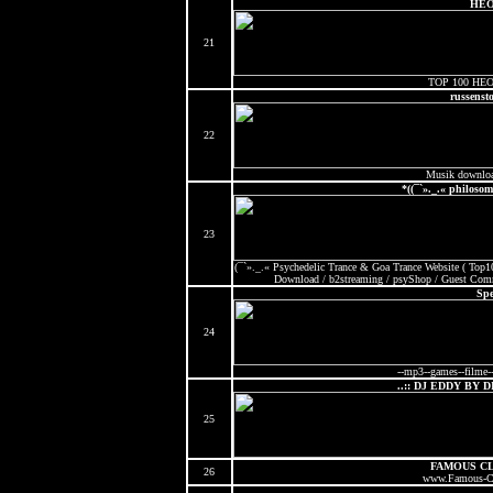
HE
21
TOP 100 HE
russensto
22
Musik download
*((¯`»._.« philosom
23
(¯`»._.« Psychedelic Trance & Goa Trance Website ( Top1
Download / b2streaming / psyShop / Guest Com
Spe
24
--mp3--games--filme-
..:: DJ EDDY BY 
25
FAMOUS C
26
www.Famous-Cl