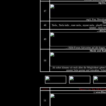
mp3ru.
47
mp3, Fun, Downloa
Tav
48
Tavla , Tavla indir , trnet tavla , mynet tavla , play65 tav
hileleri , tavla o
..::Bli3n
49
..::Hilfe-Forum Antworten auf alle frage
Musik und Rad
50
Ab sofort können wir euch allen die Möglichkeit geben 
unserer Seite posten und verwalten. Schre
>>>>
Russen-Live Top 100 Power
:: www.BlueF
51