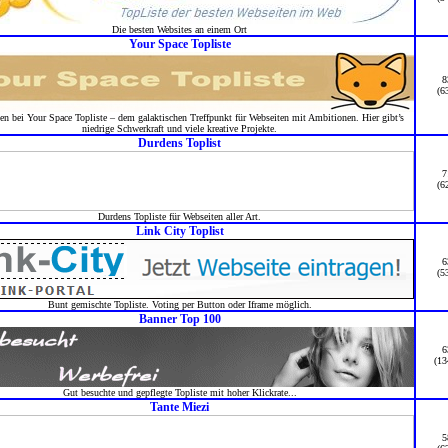
Die besten Websites an einem Ort
Your Space Topliste
8
(6
 bei Your Space Topliste – dem galaktischen Treffpunkt für Webseiten mit Ambitionen. Hier gibt’s
niedrige Schwerkraft und viele kreative Projekte.
Durdens Toplist
7
(6
Durdens Topliste für Webseiten aller Art.
Link City Toplist
6
(5
Bunt gemischte Topliste. Voting per Button oder Iframe möglich.
Banner Top 100
6
(13
Gut besuchte und gepflegte Topliste mit hoher Klickrate...
Tante Miezi
5