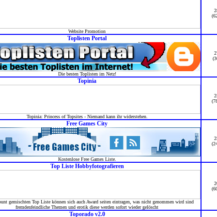
2
(6
Website Promotion
Toplisten Portal
2
(3
Die besten Toplisten im Netz!
Topinia
2
(7
Topinia: Princess of Topsites - Niemand kann ihr widerstehen.
Free Games City
2
(2
Kostenlose Free Games Liste.
Top Liste Hobbyfotografieren
2
(6
 bunt gemischten Top Liste können sich auch Award seiten eintragen, was nicht genommen wird sind
fremdenfeindliche Themen und erotik diese werden sofort wieder gelöscht
Toporado v2.0