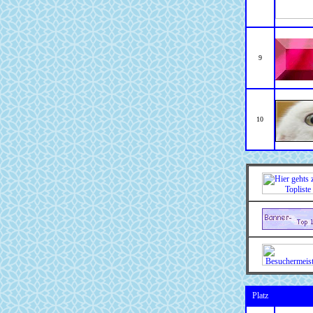
9
10
Platz