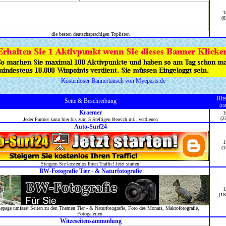
1
(8
die besten deutschsprachigen Toplisten
Kostenloser Bannertausch von Myeparts.de
Hit
Seite & Beschreibung
(to
Kraemer
1
(2
Jeder Partner kann hier bis zum 5 Stelligen Bereich mtl. verdienen
Auto-Surf24
1
(1
Steigern Sie kostenlos Ihren Traffic! Jetzt starten!
BW-Fotografie Tier - & Naturfotografie
1
(18
page umfasst Seiten zu den Themen Tier - & Naturfotografie, Foto des Monats, Makrofotografie,
Fotogalerien.
Witzeseitensammmlung