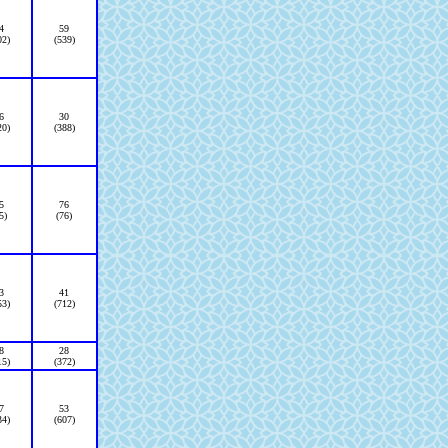
4
59
02)
(539)
6
30
20)
(388)
5
76
5)
(76)
3
41
53)
(712)
8
28
15)
(372)
7
53
34)
(607)