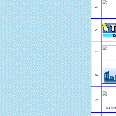
25
26
27
28
29
In dieser