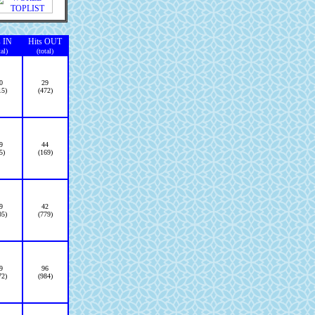
s IN
Hits OUT
tal)
(total)
0
29
15)
(472)
9
44
5)
(169)
9
42
05)
(779)
9
96
72)
(984)