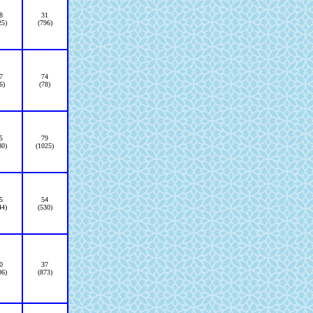
8
31
25)
(796)
7
74
6)
(78)
5
79
80)
(1025)
5
54
44)
(530)
0
37
06)
(873)