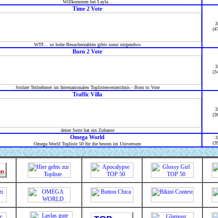
Willkommen bei Layla...
Time 2 Vote
3
(4
WTF... so hohe Besucherzahlen gibts sonst nirgendwo
Born 2 Vote
3
(3
Stolzer Teilnehmer im Internationalen Toplistenverzeichnis - Born to Vote
Traffic Villa
3
(3
deine Seite hat ein Zuhause
Omega World
3
(3
Omega World Topliste 50 für die besten im Universum