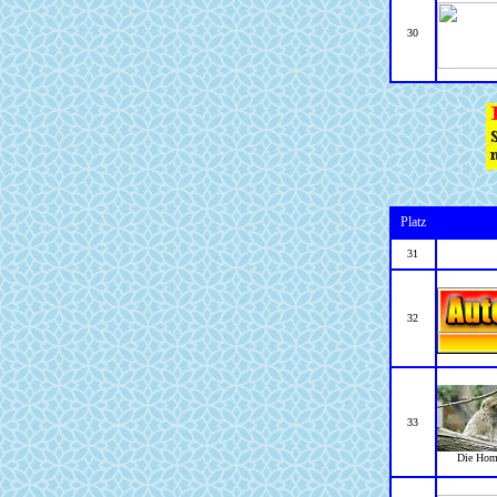
30
Platz
31
32
33
Die Home