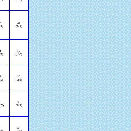
3
62
33)
(542)
1
59
23)
(552)
3
50
36)
(580)
3
38
47)
(842)
8
36