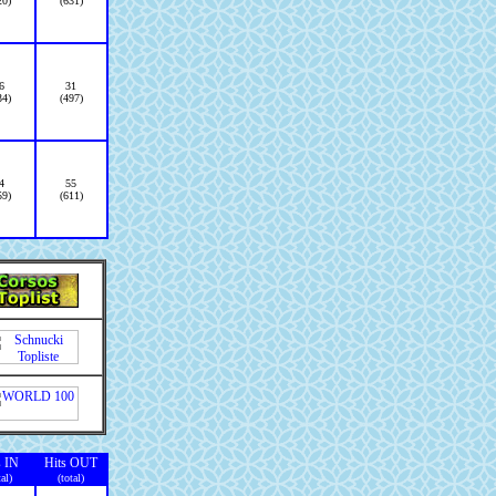
20)
(631)
6
31
34)
(497)
4
55
59)
(611)
s IN
Hits OUT
tal)
(total)