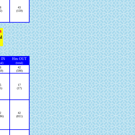
8
43
2)
(159)
s IN
Hits OUT
tal)
(total)
6
42
59)
(590)
5
17
5)
(17)
2
42
86)
(811)