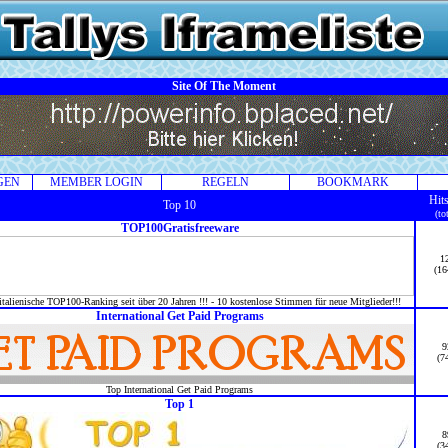
Site Of The Moment
GEN
MEMBER LOGIN
REGELN
BOOKMARK
Hit
Top 10
(to
TOP100Gratisfreeware
1
(16
italienische TOP100-Ranking seit über 20 Jahren !!! - 10 kostenlose Stimmen für neue Mitglieder!!!
International Get Paid Programs
9
(7
Top International Get Paid Programs
Top 1
8
(3