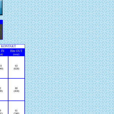
KONTAKT
s IN
Hits OUT
tal)
(total)
23
63
40)
(628)
2
80
49)
(458)
9
61
41)
(246)