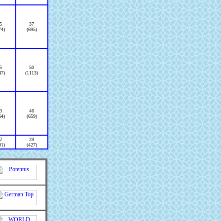
5
37
74)
(695)
5
50
47)
(1113)
3
46
64)
(659)
2
29
91)
(427)