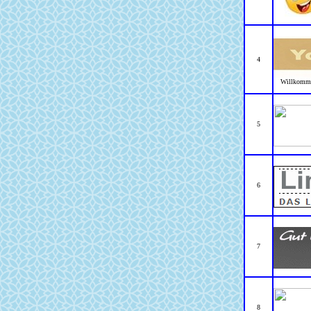
4
Willkommen
5
6
7
8