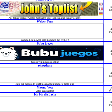
5
(5
Auf Johns Topliste werden Webseiten und Toplisten mit Banner gelistet.
Weiber-Tour
4
(4
Nimm dich in Acht, jetzt kommen die Weiber !
Bubu juegos
4
(4
Juegos y minijuegos online
relaxplease
4
(5
entra nel mondo dei graffiti,tatuaggi,mummie e tanto altro
Mexmo-Vote
3
(5
Voten ganz einfach
Ich bin die Layla
3
(4