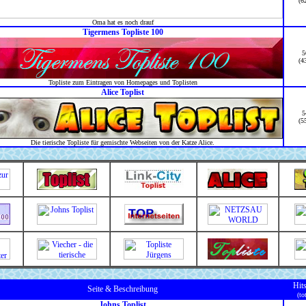
(6
Oma hat es noch drauf
Tigermens Topliste 100
5
(4
Topliste zum Eintragen von Homepages und Toplisten
Alice Toplist
5
(5
Die tierische Topliste für gemischte Webseiten von der Katze Alice.
Hit
Seite & Beschreibung
(to
Johns Toplist