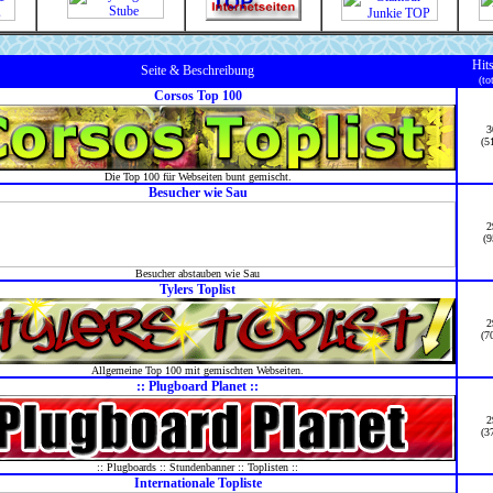
Hit
Seite & Beschreibung
(to
Corsos Top 100
3
(5
Die Top 100 für Webseiten bunt gemischt.
Besucher wie Sau
2
(9
Besucher abstauben wie Sau
Tylers Toplist
2
(7
Allgemeine Top 100 mit gemischten Webseiten.
:: Plugboard Planet ::
2
(3
:: Plugboards :: Stundenbanner :: Toplisten ::
Internationale Topliste