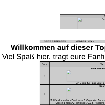
M
SEITE EINTRAGEN
MEMBER LOGIN
Willkommen auf dieser To
Viel Spaß hier, tragt eure Fanfic
Rang
Top
Rock Fan Fi
1
Ein Board für Fans von Ro
Sesh
2
Multifandomarchiv - Fanfictions & Originale - Fando
Crossing Jordan, Highlander, C.S.I., Andromed