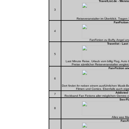
TravelList.de - Wenns
3
Reiseveranstalter im Überblick. Tragen S
FanFiction
4
FanFiction zu Buffy, Angel u
Travelist - Las
5
Last Minute Reise, Urlaub vom billig Flug, Auto
Preise sämtlicher Reiseveranstalter vergl
Fan-Fiction u
6
Dort findet ihr neben einem ausführlichen Musik-Be
Filmen und Comics. Ebenfalls auch eig
Addicted 
7
Rockband Fan Fictions aller möglichen Genres von
Sex-Fl
8
Alles was Ma
Fan-F