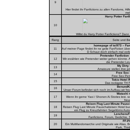
9
Hier findet ihr Fanfictions zu allen Fandoms, Hi
meh
Harry Potter Fanf
10
Willst du Harry Potter Fanfictions? Dan
Rang
Seite und B
homepage of tsi973 -- Fa
11
Auf meiner Page findet ihr ne geile FanFiction über
D Schaut doch einfach mal vorbei
Pretender Fanfiction 
12
Wir erzählen wie Pretender weiter gehen könnte. 
die Pretender Leu
My Dirty
13
Amateure stellen ihre pr
Free Sex 
14
Free Sex Pict
Tokio Hotel 
15
Das rockigste TH F
BenundK
16
Unser Forum befindet sich noch im Aufbau,wir f
Watashi 
17
Wenn ihr gerne Yaoi / Shonen Ai Stories lest, 
freu
Reisen Flug Last Minute Paus
18
Reisen Flug Last Minute Pauschalreisen Hotel bu
ein Flug zu Kreuzfahrten Segeltörns Autor
LenchensFa
19
Fanfictions, Forum, Gedichte,
FF-P
20
Ein Multifandomarchiv und Originale wie Alias, Bu
Park, Thir