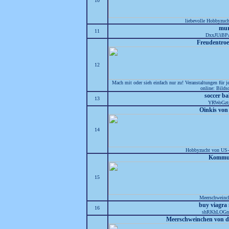
10
liebevolle Hobbyzuc
mu
11
DxxJUiB
Freudentro
12
Mach mit oder sieh einfach nur zu! Veranstaltungen für
online: Bilds
soccer ba
13
YRWoGzt
Oinkis von
14
Hobbyzucht von US-T
Kommu
15
Meerschweinc
buy viagra
16
shRKhLOGn
Meerschweinchen von 