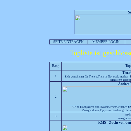
S
SEITE EINTRAGEN
MEMBER LOGIN
Topliste ist geschlos
Rang
Top
Tier
1
Sich gemeinsam für Tiere u.Tiere in Not stark machen! D
(Haustiere,Tiersch
Andres 
2
Kleine Hobbyzucht von Rassemeerschweinchen-U
Zwergwiddern,Tipps zur Ernährung,Haltu
soh
3
omegla, so
RMS - Zucht von den