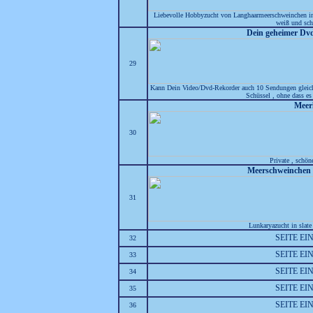
Liebevolle Hobbyzucht von Langhaarmeerschweinchen in 
weiß und sch
Dein geheimer Dv
29
Kann Dein Video/Dvd-Rekorder auch 10 Sendungen gleichz
Schüssel , ohne dass e
Meer
30
Private , schön
Meerschweinchen
31
Lunkaryazucht in slate 
SEITE E
32
SEITE E
33
SEITE E
34
SEITE E
35
SEITE E
36