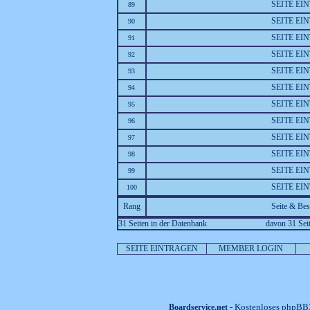
SEITE EI
89
SEITE EI
90
SEITE EI
91
SEITE EI
92
SEITE EI
93
SEITE EI
94
SEITE EI
95
SEITE EI
96
SEITE EI
97
SEITE EI
98
SEITE EI
99
SEITE EI
100
Rang
Seite & Be
31 Seiten in der Datenbank
davon 31 Seit
SEITE EINTRAGEN
MEMBER LOGIN
- Kostenloses phpBB3
Boardservice.net