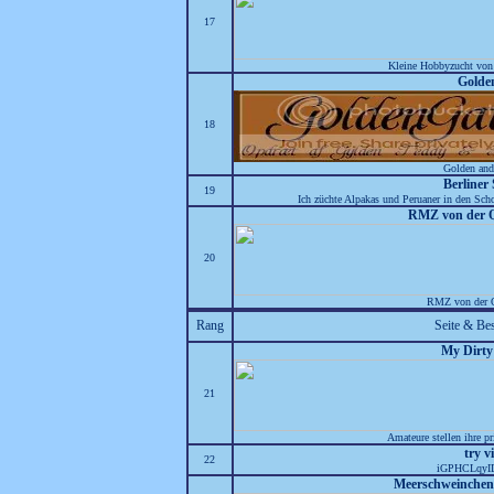
17
Kleine Hobbyzucht von 
Golde
18
Golden and
Berliner
19
Ich züchte Alpakas und Peruaner in den Sc
RMZ von der 
20
RMZ von der Q
Rang
Seite & Be
My Dirty
21
Amateure stellen ihre pr
try v
22
iGPHCLqyI
Meerschweinchen