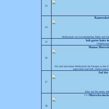
23
Ramersdorf
24
Hobbyzucht von Löwenköpfchen,Teddy und Farb
belt garter hairy 
25
GMkHoyrm
Mamas Meersch
26
Wir sind eine kleine Hobbyzucht die Peruaner in den Fa
sepia-creme und buff, schoko-creme-
Auf der
27
Alles was Du suchst, ha
+++Meerschweinche
28