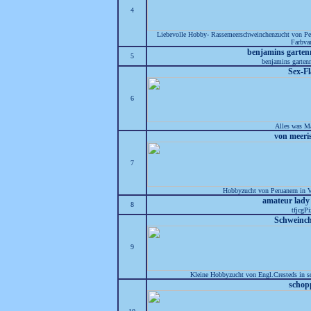
4
Liebevolle Hobby- Rassemeerschweinchenzucht von Per
Farbvar
benjamins garte
5
benjamins garten
Sex-Fl
6
Alles was Ma
von meeri
7
Hobbyzucht von Peruanern in V
amateur lady
8
tfjcgP
Schweinch
9
Kleine Hobbyzucht von Engl.Cresteds in s
schop