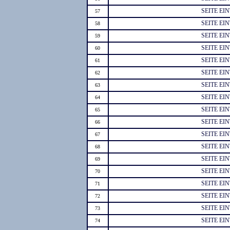
SEITE EI
57
SEITE EI
58
SEITE EI
59
SEITE EI
60
SEITE EI
61
SEITE EI
62
SEITE EI
63
SEITE EI
64
SEITE EI
65
SEITE EI
66
SEITE EI
67
SEITE EI
68
SEITE EI
69
SEITE EI
70
SEITE EI
71
SEITE EI
72
SEITE EI
73
SEITE EI
74