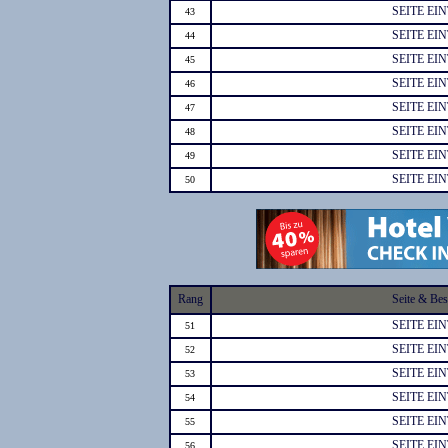
SEITE EI
43
SEITE EI
44
SEITE EI
45
SEITE EI
46
SEITE EI
47
SEITE EI
48
SEITE EI
49
SEITE EI
50
Rang
Seite & Be
SEITE EI
51
SEITE EI
52
SEITE EI
53
SEITE EI
54
SEITE EI
55
SEITE EI
56