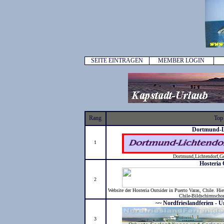
SEITE EINTRAGEN
MEMBER LOGIN
Rang
Top
Dortmund-L
1
Dortmund,Lichtendorf,Ge
Hosteria 
2
Website der Hosteria Outsider in Puerto Varas, Chile. Hie
Chile-Bildschirmsch
~~ Nordfrieslandferien - 
3