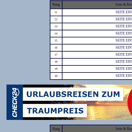
Rang
Seite & Be
SEITE EI
11
SEITE EI
12
SEITE EI
13
SEITE EI
14
SEITE EI
15
SEITE EI
16
SEITE EI
17
SEITE EI
18
SEITE EI
19
SEITE EI
20
Rang
Seite & Be