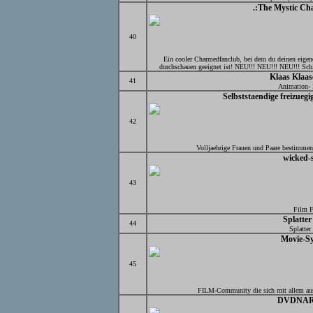
.:The Mystic Ch
40
Ein cooler Charmedfanclub, bei dem du deinen eigen
durchschauen geeignet ist! NEU!!! NEU!!! NEU!!! Sc
Klaas Klaas
41
Animation- 
Selbststaendige freizuegi
42
Volljaehrige Frauen und Paare bestimmen
wicked-s
43
Film 
Splatte
44
Splatte
Movie-Sy
45
FILM-Community die sich mit allem ause
DVDNA