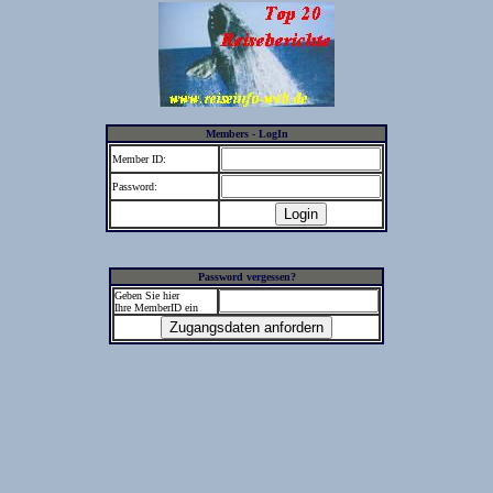
Members - LogIn
Member ID:
Password:
Password vergessen?
Geben Sie hier
Ihre MemberID ein