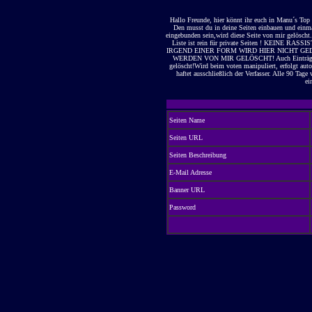
Hallo Freunde, hier könnt ihr euch in Manu´s Top
Den musst du in deine Seiten einbauen und einmal
eingebunden sein,wird diese Seite von mir gelöscht
Liste ist rein für private Seiten ! KEI
IRGEND EINER FORM WIRD HIER NICHT GEDULDET
WERDEN VON MIR GELÖSCHT! Auch Einträge di
gelöscht!Wird beim voten manipuliert, erfolgt auto
haftet ausschließlich der Verfasser. Alle 90 Tage
ei
Seiten Name
Seiten URL
Seiten Beschreibung
E-Mail Adresse
Banner URL
Password