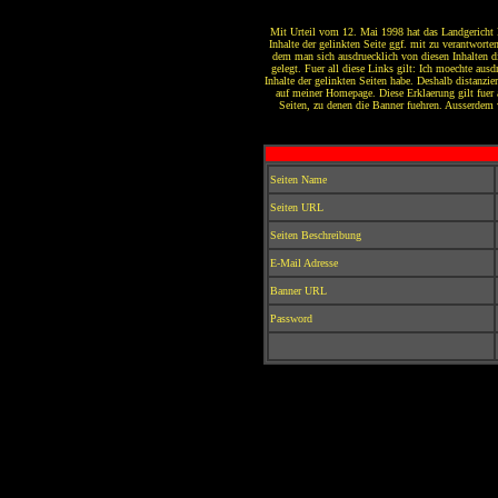
Mit Urteil vom 12. Mai 1998 hat das Landgericht 
Inhalte der gelinkten Seite ggf. mit zu verantworte
dem man sich ausdruecklich von diesen Inhalten di
gelegt. Fuer all diese Links gilt: Ich moechte ausd
Inhalte der gelinkten Seiten habe. Deshalb distanzie
auf meiner Homepage. Diese Erklaerung gilt fuer 
Seiten, zu denen die Banner fuehren. Ausserdem
Seiten Name
Seiten URL
Seiten Beschreibung
E-Mail Adresse
Banner URL
Password