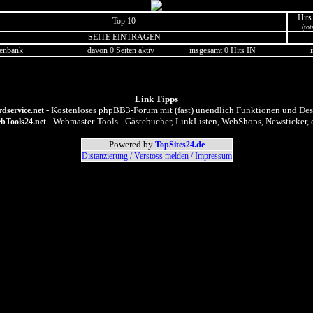
Hits
Top 10
(tot
SEITE EINTRAGEN
tenbank
davon 0 Seiten aktiv
insgesamt 0 Hits IN
Link Tipps
- Kostenloses phpBB3-Forum mit (fast) unendlich Funktionen und Des
dservice.net
- Webmaster-Tools - Gästebucher, LinkListen, WebShops, Newsticker, e
bTools24.net
Powered by
TopSites24.de
Distanzierung / Verstoss melden / Impressum