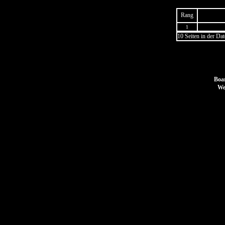
Rang
1
10 Seiten in der Da
Boar
We