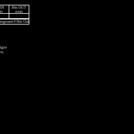
 IN
Hits OUT
al)
(total)
insgesamt 0 Hits Out
igns
tc.