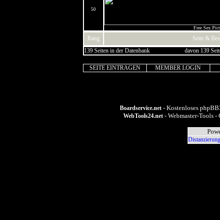
50
Free Sex Pict
Rang
Seite & Be
139 Seiten in der Datenbank
davon 139 Seit
SEITE EINTRAGEN
MEMBER LOGIN
- Kostenloses phpBB3
Boardservice.net
- Webmaster-Tools - 
WebTools24.net
Powe
Distanzierung