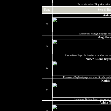
Es ist ein halber Blog eine hal
Rang
Seite & Be
Anime
31
Anime und Manga Infopage- e
Angelikas
32
Eine schöne Page. Es handelt sich alles nur um
*new* Elsons Beybl
33
Eine coole Beybladepage mit einer Schule und m
Kathis
34
Komm auf Kathis-Kawaii du wirsst se
Ashita 