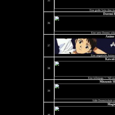
35
Eine große Seite über A
Doremi 
36
Eine nette Doremi schul
Anime 
37
Eine ungarische Anime
Kawaii 
38
Eine killerpage ^^ %D mua
Mitzumis H
39
Süße Doremischule su
Magi
40