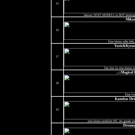
15
famous SEXY MODELS in HOT desktop
Mika
16
Eine kleine süße Abh, 
Yuris&Kyras
17
Das hier ist eine kleine 
..::Magical 
18
Eine I-n
Kazuhas He
19
eine kleine niedliche HS, die gerade 
Dreamy