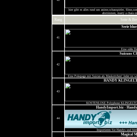
hier gibt es alles rund um anime,schauspieler, filme,s
abstimmen, marry a chara or 
Rang
Seite & Be
Serie bl
41
Eine süße D
Suicuns Ch
42
Eine Pokepage mit Suicun als Maskottchen! Jeder ist 
HANDY KLINGELT
43
KOSTENLOSE Polyphone KLINGELTOENE,
HandyImport.biz - Handys
44
Importieren Sie Handys und blei
Magical M