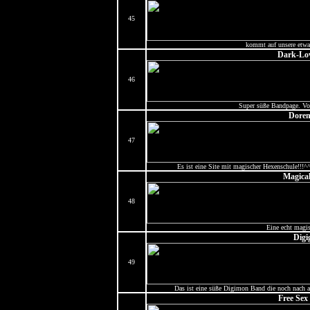
45
kommt auf unsere etwas
Dark-Lov
46
Super süße Bandpage. Vob
Dorem
47
Es ist eine Site mit magischer Hexenschule!!!^^
Magica
48
Eine echt magi
Digig
49
Das ist eine süße Digimon Band die noch nach an
Free Sex