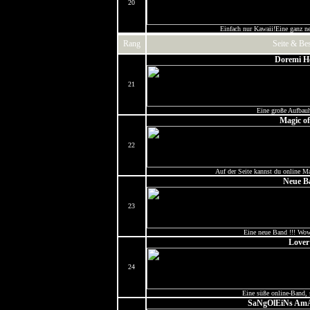
20
Einfach nur Kawaii!Eine ganz n
Rang
Seite & Be
Doremi H
21
Eine große Aufbauh
Magic o
22
Auf der Seite kannst du online Ma
Neue B
23
Eine neue Band !!! Wow 
Lover
24
Eine süße online-Band, 
SaNgOlEiNs Am