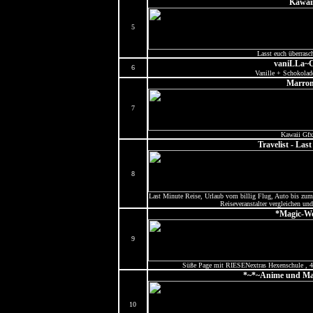
Kawaii
5
Lasst euch überrasc
vaniLLa~
6
Vanille + Schokolad
Marron
7
Kawaii Gfx
Travelist - Las
8
Last Minute Reise, Urlaub vom billig Flug, Auto bis zum 
Reiseveranstalter vergleichen un
*Magic-Wo
9
Süße Page mit RIESENextras Hexenschule , 4 
*~*~Anime und Ma
10