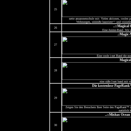
25
nette amazonenschule mit: Vielen aktionen, coolen p
Wohnungen, süüüüße haustiere^^ und viiiiieles
..::Magical 
26
Eine Anime-Band. Wir 
.:Magic-
27
Eine coole i-net Band die n
Magica
28
eine süße I-net band mit v
Die kostenlose PageRank™
29
Zeigen Sie den Besuchern Ihrer Seite den PageRank™ (
natürlich 
..::Mishas Ocean
30