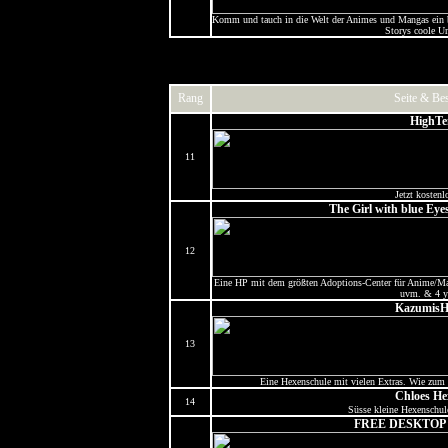
Komm und tauch in die Welt der Animes und Mangas ein be
Storys coole U
Rang
Seite & Be
HighTe
11
Jetzt kostenl
The Girl with blue Eye
12
Eine HP mit dem größten Adoptions-Center für Anime/Ma
uvm. & 4 y
KazumisH
13
Eine Hexenschule mit vielen Extras. Wie zum 
Chloes He
14
Süsse kleine Hexenschule
FREE DESKTOP