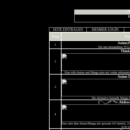
~*
H
SEITE EINTRAGEN
MEMBER LOGIN
Rang
Top
Anime2
1
Ein neu entstandenes TCG,
Think
2
Eine tolle Anime und Manga seite mit vielen informati
Anime I
3
Die ultimative Anime& Manga C
(¯`·.¸¸.¤*¨¨*¤·.Akikos
4
Eine seite über Anime/Manga mit grossem 4-U bereich, 1
is es w